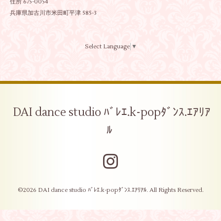
住所 675-0054
兵庫県加古川市米田町平津 585-3
Select Language
▼
DAI dance studio ﾊﾞﾚｴ.k-popﾀﾞﾝｽ.ｴｱﾘｱ
ﾙ
©2026
DAI dance studio ﾊﾞﾚｴ.k-popﾀﾞﾝｽ.ｴｱﾘｱﾙ
. All Rights Reserved.