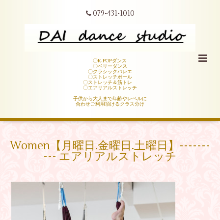
079-431-1010
〇K-POPダンス
〇ベリーダンス
〇クラシックバレエ
〇ストレッチポール
〇ストレッチ＆筋トレ
〇エアリアルストレッチ
子供から大人まで年齢やレベルに
合わせご利用頂けるクラス分け
Women【月曜日.金曜日.土曜日】­­--­­--­­-­­--
-­­-- エアリアルストレッチ