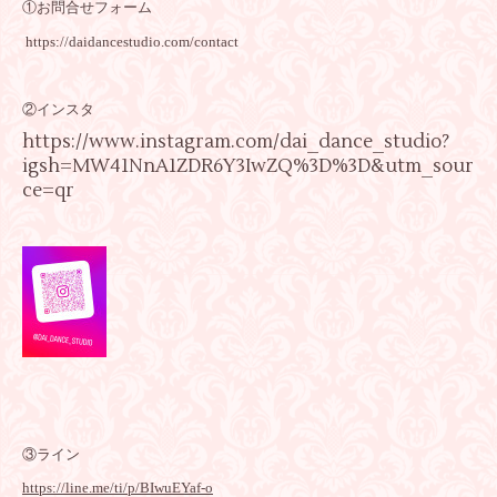
①お問合せフォーム
https://daidancestudio.com/contact
②インスタ
https://www.instagram.com/dai_dance_studio?
igsh=MW41NnA1ZDR6Y3IwZQ%3D%3D&utm_sour
ce=qr
③ライン
https://line.me/ti/p/BIwuEYaf-o