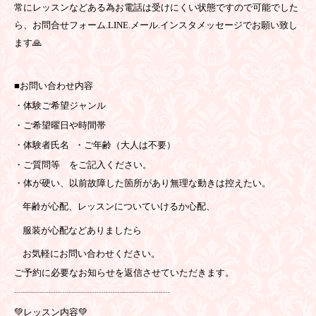
常にレッスンなどある為お電話は受けにくい状態ですので可能でした
ら、お問合せフォーム.LINE.メール.インスタメッセージでお願い致し
ます🙏
■お問い合わせ内容
・体験ご希望ジャンル
・ご希望曜日や時間帯
・体験者氏名 ・ご年齢（大人は不要）
・ご質問等 をご記入ください。
・体が硬い、以前故障した箇所があり無理な動きは控えたい。
年齢が心配、レッスンについていけるか心配、
服装が心配などありましたら
お気軽にお問い合わせください。
ご予約に必要なお知らせを返信させていただきます。
┈┈┈┈┈┈┈┈┈┈┈┈┈┈┈┈┈
💚レッスン内容💚