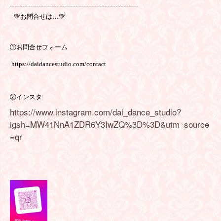
┈┈┈┈┈┈┈┈┈┈┈┈┈┈┈┈┈┈┈┈
💚
お問合せは…💚
①お問合せフォーム
https://daidancestudio.com/contact
②インスタ
https://www.instagram.com/dai_dance_studio?
igsh=MW41NnA1ZDR6Y3IwZQ%3D%3D&utm_source
=qr