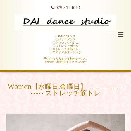
079-431-1010
〇K-POPダンス
〇ベリーダンス
〇クラシックバレエ
〇ストレッチポール
〇ストレッチ＆筋トレ
〇エアリアルストレッチ
子供から大人まで年齢やレベルに
合わせご利用頂けるクラス分け
Women【水曜日.金曜日】­­--­­--­­--­­--­­--­­-­­--­­-
-­­--­­-- ストレッチ筋トレ