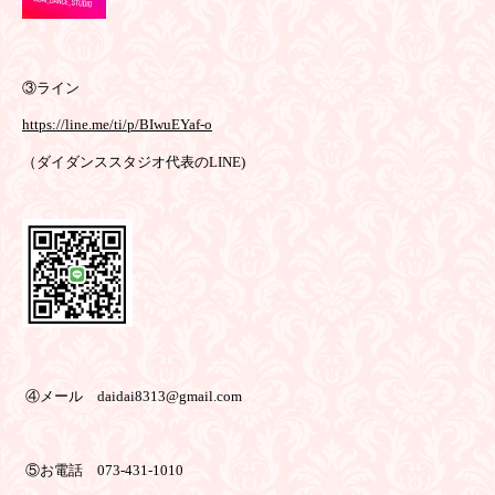
③ライン
https://line.me/ti/p/BIwuEYaf-o
（ダイダンススタジオ代表のLINE)
④メール daidai8313@gmail.com
⑤お電話 073-431-1010