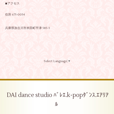
◾︎アクセス
住所 675-0054
兵庫県加古川市米田町平津 585-3
Select Language
▼
DAI dance studio ﾊﾞﾚｴ.k-popﾀﾞﾝｽ.ｴｱﾘｱ
ﾙ