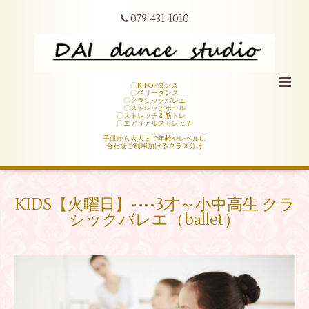
079-431-1010
〇K-POPダンス
〇ベリーダンス
〇クラシックバレエ
〇ストレッチポール
〇ストレッチ＆筋トレ
〇エアリアルストレッチ
子供から大人まで年齢やレベルに
合わせご利用頂けるクラス分け
KIDS【火曜日】­­--­­--3才～小中高生 クラ
シックバレエ（ballet）