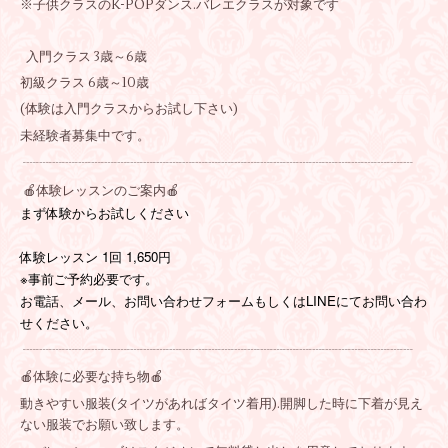
※子供クラスのK-POPダンス.バレエクラスが対象です
入門クラス 3歳～6歳
初級クラス 6歳～10歳
(体験は入門クラスからお試し下さい)
未経験者募集中です。
┈┈┈┈┈┈┈┈┈┈┈┈┈┈┈┈┈┈┈┈┈┈┈┈┈┈┈┈┈┈
体験レッスンのご案内🍎
🍎
まず体験からお試しください
体験レッスン 1回 1,650円
※事前ご予約必要です。
お電話、メール、お問い合わせフォームもしくはLINEにてお問い合わ
せください。
┈┈┈┈┈┈┈┈┈┈┈┈┈┈┈┈┈┈┈┈┈┈┈┈┈┈┈┈┈┈
🍎体験に必要な持ち物🍎
動きやすい服装(タイツがあればタイツ着用).開脚した時に下着が見え
ない服装でお願い致します。