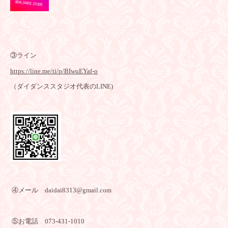
③ライン
https://line.me/ti/p/BIwuEYaf-o
（ダイダンススタジオ代表のLINE)
④メール daidai8313@gmail.com
⑤お電話 073-431-1010